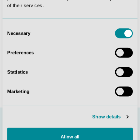
of their services.
Die mit einem Stern (*) markierten Felder sind
Pflichtfelder.
Diese Seite ist durch reCAPTCHA geschützt und es
Consent
gelten die
Datenschutzrichtlinie
und
Necessary
Selection
Nutzungsbedingungen
.
Datenschutz *
Preferences
Ich habe die
Datenschutzbestimmungen
zur
Kenntnis genommen und die
AGB
gelesen und bin mit
ihnen einverstanden.
Statistics
Absenden
Marketing
Show details
Allow all