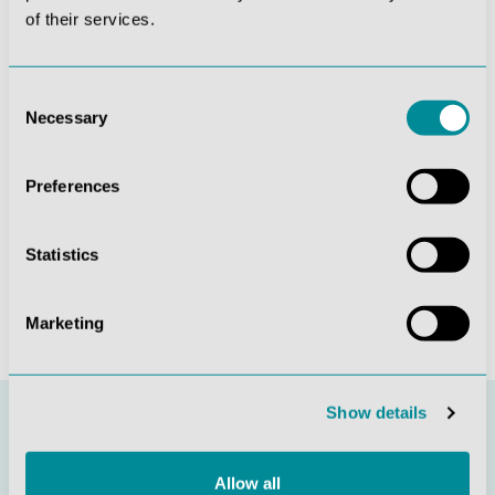
of their services.
Die mit einem Stern (*) markierten Felder sind
Pflichtfelder.
Diese Seite ist durch reCAPTCHA geschützt und es
Consent
gelten die
Datenschutzrichtlinie
und
Necessary
Selection
Nutzungsbedingungen
.
Datenschutz *
Preferences
Ich habe die
Datenschutzbestimmungen
zur
Kenntnis genommen und die
AGB
gelesen und bin mit
ihnen einverstanden.
Statistics
Absenden
Marketing
Show details
Allow all