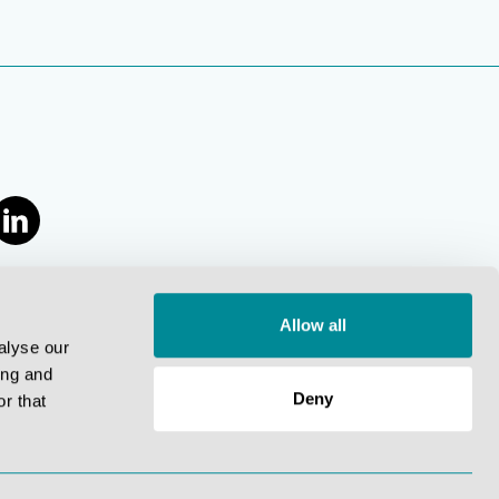
Allow all
alyse our
ing and
Deny
r that