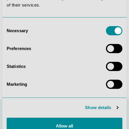
of their services.
Die mit einem Stern (*) markierten Felder sind
Pflichtfelder.
Diese Seite ist durch reCAPTCHA geschützt und es
Consent
gelten die
Datenschutzrichtlinie
und
Necessary
Selection
Nutzungsbedingungen
.
Datenschutz *
Preferences
Ich habe die
Datenschutzbestimmungen
zur
Kenntnis genommen und die
AGB
gelesen und bin mit
ihnen einverstanden.
Statistics
Absenden
Marketing
Show details
Allow all