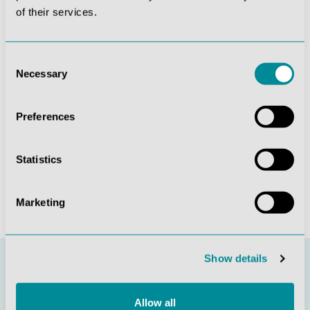
of their services.
Die mit einem Stern (*) markierten Felder sind
Pflichtfelder.
Diese Seite ist durch reCAPTCHA geschützt und es
Consent
gelten die
Datenschutzrichtlinie
und
Necessary
Selection
Nutzungsbedingungen
.
Datenschutz *
Preferences
Ich habe die
Datenschutzbestimmungen
zur
Kenntnis genommen und die
AGB
gelesen und bin mit
ihnen einverstanden.
Statistics
Absenden
Marketing
Show details
Allow all