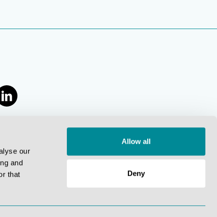
Allow all
alyse our
ing and
Deny
r that