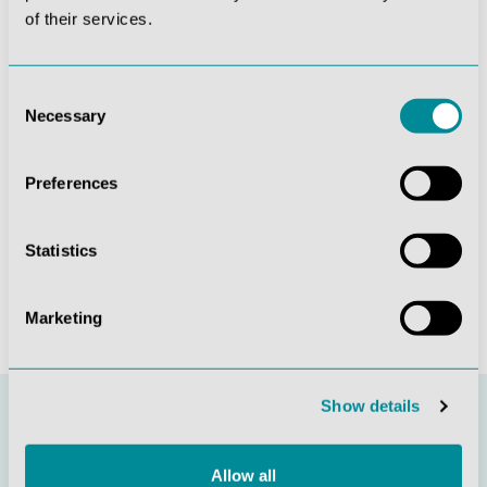
of their services.
Die mit einem Stern (*) markierten Felder sind
Pflichtfelder.
Diese Seite ist durch reCAPTCHA geschützt und es
Consent
gelten die
Datenschutzrichtlinie
und
Necessary
Selection
Nutzungsbedingungen
.
Datenschutz *
Preferences
Ich habe die
Datenschutzbestimmungen
zur
Kenntnis genommen und die
AGB
gelesen und bin mit
ihnen einverstanden.
Statistics
Absenden
Marketing
Show details
Allow all