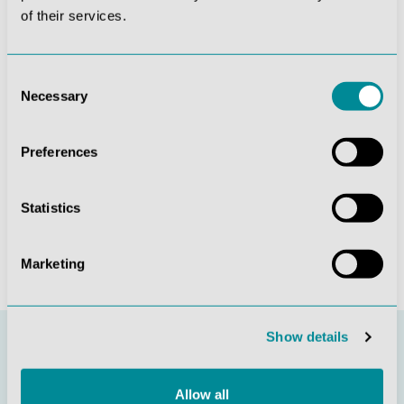
of their services.
Die mit einem Stern (*) markierten Felder sind
Pflichtfelder.
Diese Seite ist durch reCAPTCHA geschützt und es
Consent
gelten die
Datenschutzrichtlinie
und
Necessary
Selection
Nutzungsbedingungen
.
Datenschutz *
Preferences
Ich habe die
Datenschutzbestimmungen
zur
Kenntnis genommen und die
AGB
gelesen und bin mit
ihnen einverstanden.
Statistics
Absenden
Marketing
Show details
Allow all