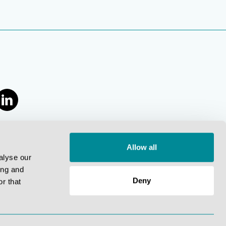
Allow all
alyse our
ing and
Deny
r that