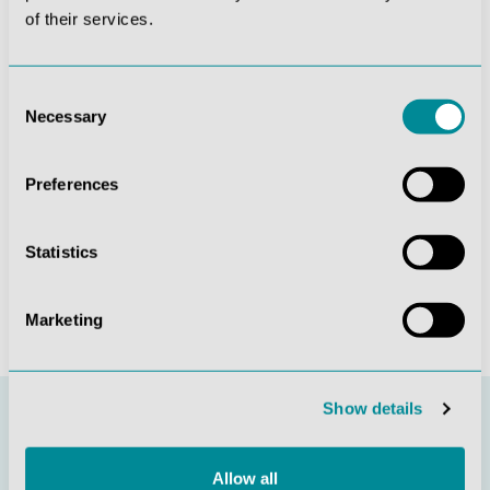
of their services.
Die mit einem Stern (*) markierten Felder sind
Pflichtfelder.
Diese Seite ist durch reCAPTCHA geschützt und es
Consent
gelten die
Datenschutzrichtlinie
und
Necessary
Selection
Nutzungsbedingungen
.
Datenschutz *
Preferences
Ich habe die
Datenschutzbestimmungen
zur
Kenntnis genommen und die
AGB
gelesen und bin mit
ihnen einverstanden.
Statistics
Absenden
Marketing
Show details
Allow all