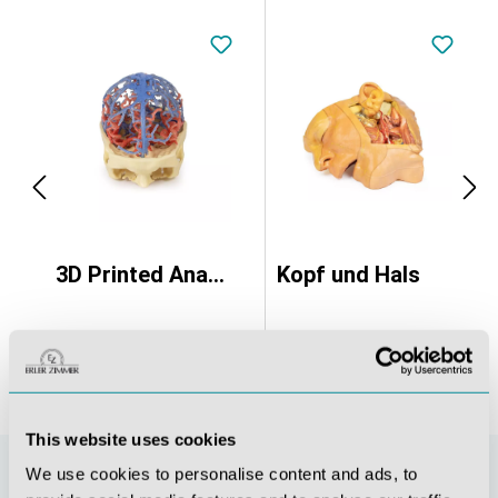
er-Set
3D Printed Anatomy - Arterial and Venous Circulation
Kopf und Hals
This website uses cookies
We use cookies to personalise content and ads, to