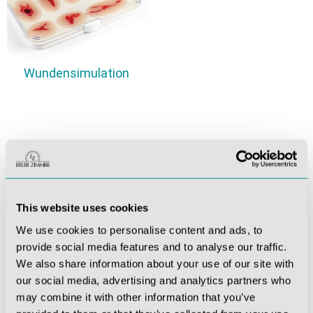
Wundensimulation
Medizinische Simulatoren -
Realitätsnahe
This website uses cookies
Trainingserfahrungen für Experten
We use cookies to personalise content and ads, to
provide social media features and to analyse our traffic.
Entdecken Sie eine revolutionäre Ära in der medizinischen
We also share information about your use of our site with
Ausbildung mit unseren hochmodernen medizinischen
our social media, advertising and analytics partners who
Simulatoren. Tauchen Sie ein in realistische und risikofreie
may combine it with other information that you’ve
medizinische Simulationen, die es angehenden Ärzten,