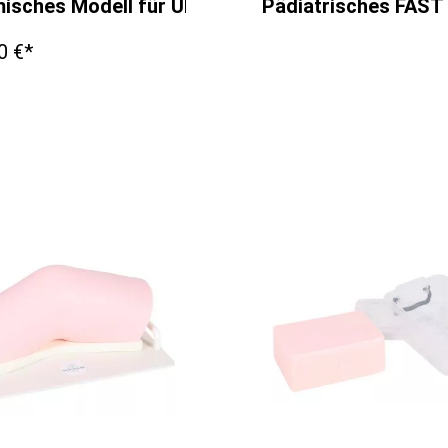
isches Modell für Ultraschallausbildung
Pädiatrisches FAST 
0 €*