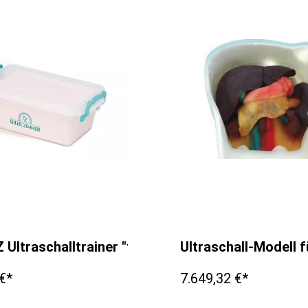
ologie
 Ultraschalltrainer "tiefe Venenthrombose"
Ultraschall-Modell 
€*
7.649,32 €*