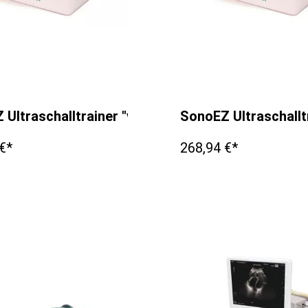
chung
 Ultraschalltrainer "verzweigtes Gefäß"
SonoEZ Ultraschallt
€*
268,94 €*