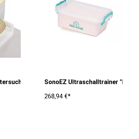
chungen
ntersuchungsmodell
SonoEZ Ultraschalltrainer "Nerv"
268,94 €*