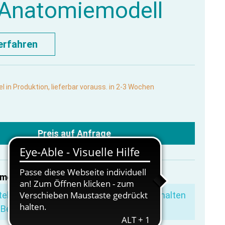
 Anatomiemodell
erfahren
el in Produktion, lieferbar vorauss. in 2-3 Wochen
Preis auf Anfrage
mer:
R16570-1
ellen Sie für weitere
200,00 €
und Sie erhalten
 Bestellung versandkostenfrei.