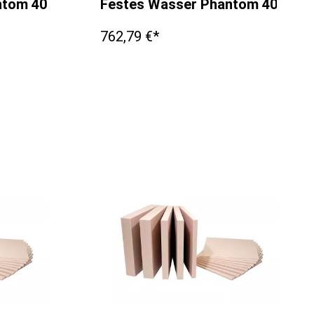
antom 400x400x5mm
Festes Wasser Phantom 400x4
762,79 €*