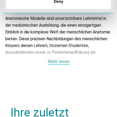
Deny
medizinischen Ausbildung!
Anatomische Modelle sind unverzichtbare Lehrmittel in
der medizinischen Ausbildung, die einen einzigartigen
Einblick in die komplexe Welt der menschlichen Anatomie
bieten. Diese präzisen Nachbildungen des menschlichen
Körpers dienen Lehrern, Dozenten Studenten,
Auszubildenden sowie zu Patientenaufklärung als
Werkzeuge, um Strukturen, Funktionen und räumliche
Mehr lesen
Zusammenhänge besser zu verstehen. Unser breites
Sortiment an anatomischen Modellen erstreckt sich von
Skelettmodellen über Modelle von Organen und Geweben
bis hin zu spezialisierten Modellen für verschiedene
medizinische Disziplinen. Die Anwendungsmöglichkeiten
anatomischer Modelle sind vielfältig und tragen
entscheidend zu einer sehr guten Ausbildung bei. Unsere
Ihre zuletzt
anatomischen Modelle zeichnen sich durch ihre