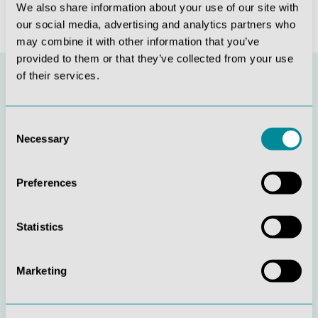
We also share information about your use of our site with
our social media, advertising and analytics partners who
may combine it with other information that you’ve
provided to them or that they’ve collected from your use
of their services.
Consent
Bleiben Sie informiert
Necessary
Selection
Abonnieren Sie unseren Newsletter und erfahren Sie als
Preferences
erstes von neuen Produkten und aktuellen Angeboten.
Statistics
Anmelden
Marketing
Ich habe die
Datenschutzbestimmungen
zur Kenntnis
genommen und die
AGB
gelesen und bin mit ihnen