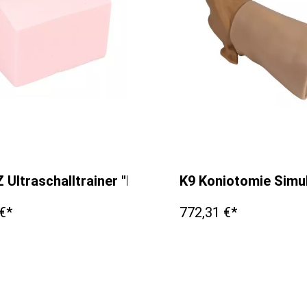
Ultraschalltrainer "Hunde Niere"
K9 Koniotomie Simu
€*
772,31 €*