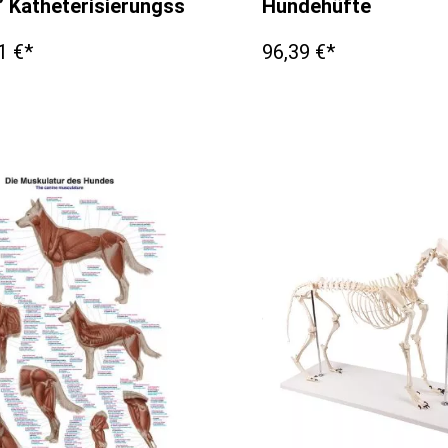
r
” Katheterisierungssimulator für Hündinnen
Hundehüfte
1 €*
96,39 €*