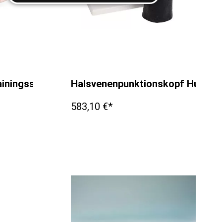
iningssimulator "Lillie"
Halsvenenpunktionskopf Hund
583,10 €*