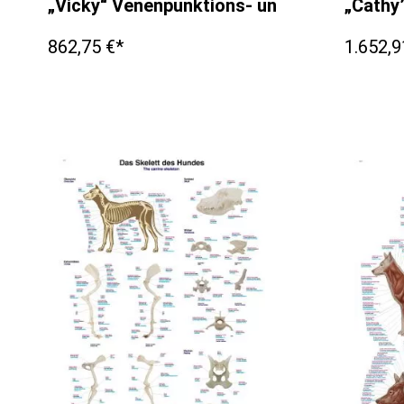
„Vicky“ Venenpunktions- und I.M.-Simulato
„Cathy
862,75 €*
1.652,9