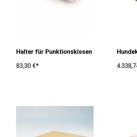
Halter für Punktionskissen VET5050A ode
Hundek
83,30 €*
4.338,7