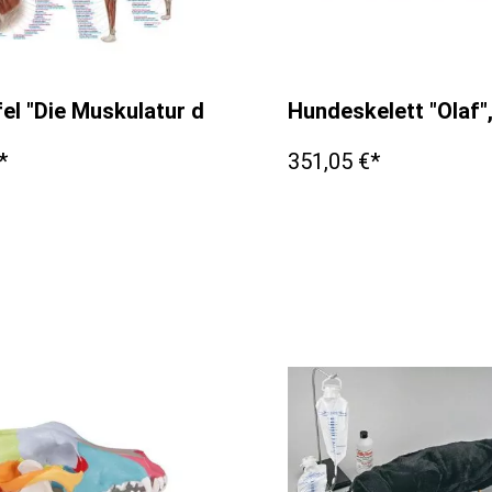
0cm
fel "Die Muskulatur des Hundes", 50x70cm
Hundeskelett "Olaf"
*
351,05 €*