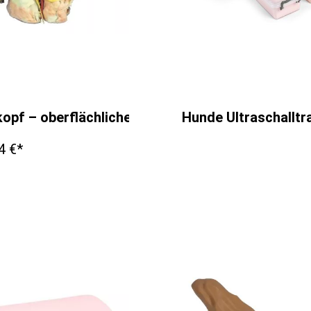
r VET5055A
opf – oberflächliche und tiefe Präparationen-
Hunde Ultraschalltra
4 €*