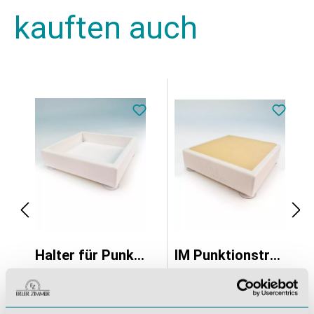
kauften auch
ier
Halter für Punktionskissen VET5050A oder VET5055A
IM Punktionstrainer Kleintier
83,30 €*
158,27 €*