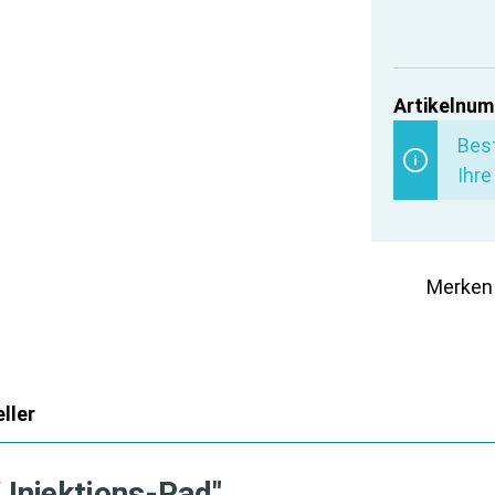
Artikelnum
Best
Ihre
Merken
ller
 Injektions-Pad"