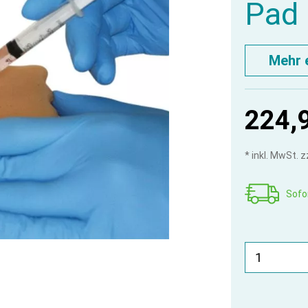
Pad
Mehr 
224,
* inkl. MwSt. 
Sofor