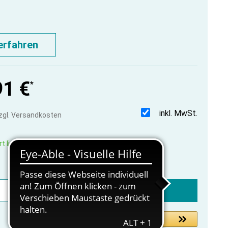
erfahren
91 €
*
inkl. MwSt.
zzgl. Versandkosten
t lieferbar, innerhalb 1-3 Werktage
In den Warenkorb