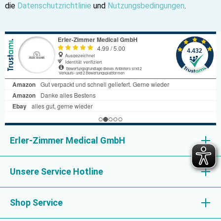
die
Datenschutzrichtlinie
und
Nutzungsbedingungen
.
optimale Detailgenauigkeit, Anpassungsfähigkeit und
Praxisnähe tragen sie maßgeblich dazu bei, angehende
Mediziner und Gesundheitsfachkräfte bestmöglich auf
ihre berufliche Praxis vorzubereiten. Gleichfalls sind
unsere Modelle unverzichtbar zur Patientenaufklärung.
Erler-Zimmer Medical GmbH
Unsere Service Hotline
Shop Service