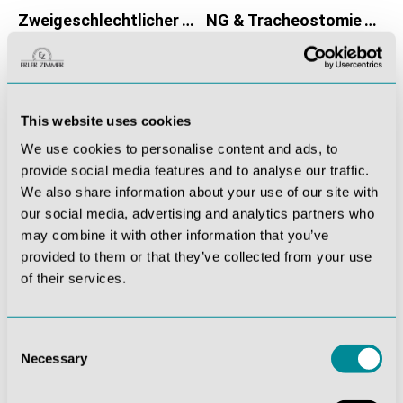
Zweigeschlechtlicher Torso mit offenem Rücken, 28-teilig
NG & Tracheostomie Torso, lebensgroß
2.036,09 €*
574,77 €*
This website uses cookies
We use cookies to personalise content and ads, to
Anatomische Modelle sind
provide social media features and to analyse our traffic.
We also share information about your use of our site with
unverzichtbare Lehrmittel in der
our social media, advertising and analytics partners who
medizinischen Ausbildung!
may combine it with other information that you’ve
provided to them or that they’ve collected from your use
Anatomische Modelle sind unverzichtbare Lehrmittel in
of their services.
der medizinischen Ausbildung, die einen einzigartigen
Einblick in die komplexe Welt der menschlichen Anatomie
bieten. Diese präzisen Nachbildungen des menschlichen
Consent
Necessary
Körpers dienen Lehrern, Dozenten Studenten,
Selection
Auszubildenden sowie zu Patientenaufklärung als