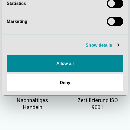
Statistics
Marketing
Gelebte
Verständnis für
Show details
Kundenorientierung
Qualität
Allow all
Deny
Nachhaltiges
Zertifizierung ISO
Handeln
9001