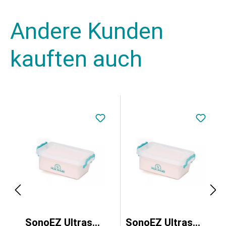
Andere Kunden
kauften auch
lltrainer "tiefe Venenthrombose"
SonoEZ Ultraschalltrainer "Gefäß"
SonoEZ Ultraschalltrainer "Injektion"