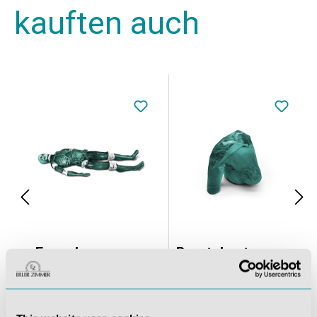
kauften auch
Erwachsenen-Ganzkörperpuppe Röntgen, CT, US ohne Muskeln
Brustphantom für Röntgen, CT und MRT