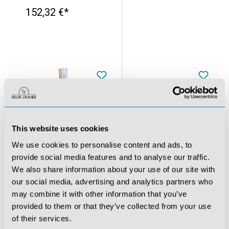
152,32 €*
This website uses cookies
We use cookies to personalise content and ads, to
provide social media features and to analyse our traffic.
We also share information about your use of our site with
kelett „Patrick“
Kniegelenk mit Bändern, mit Stativ
Männliches Becken mit Kreuzbein, 2 Lendenwirbeln und Obersch.
our social media, advertising and analytics partners who
may combine it with other information that you’ve
provided to them or that they’ve collected from your use
94,01 €*
132,09 €*
of their services.