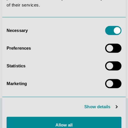
of their services.
Die mit einem Stern (*) markierten Felder sind
Pflichtfelder.
Diese Seite ist durch reCAPTCHA geschützt und es
Consent
gelten die
Datenschutzrichtlinie
und
Necessary
Selection
Nutzungsbedingungen
.
Datenschutz *
Preferences
Ich habe die
Datenschutzbestimmungen
zur
Kenntnis genommen und die
AGB
gelesen und bin mit
ihnen einverstanden.
Statistics
Absenden
Marketing
Show details
Allow all