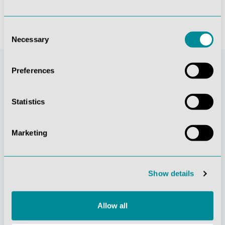
Consent
Necessary
Selection
Preferences
Statistics
Marketing
Stetige
Soziale
Show details
Innovationskraft
Verantwortung
Allow all