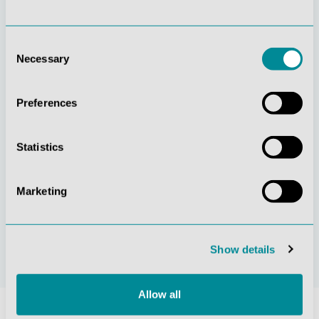
Consent
Necessary
Selection
Gelebte
Verständnis für
Kundenorientierung
Qualität
Preferences
Statistics
Marketing
Nachhaltiges
Zertifizierung ISO
Handeln
9001
Show details
Allow all