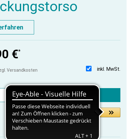
ickungstorso
erfahren
90 €
*
inkl. MwSt.
zzgl. Versandkosten
In den Warenkorb