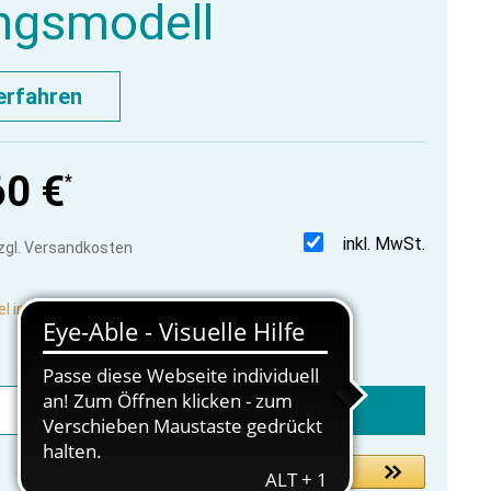
ngsmodell
erfahren
60 €
*
inkl. MwSt.
zzgl. Versandkosten
el in Produktion, lieferbar vorauss. in 2-3 Wochen
In den Warenkorb