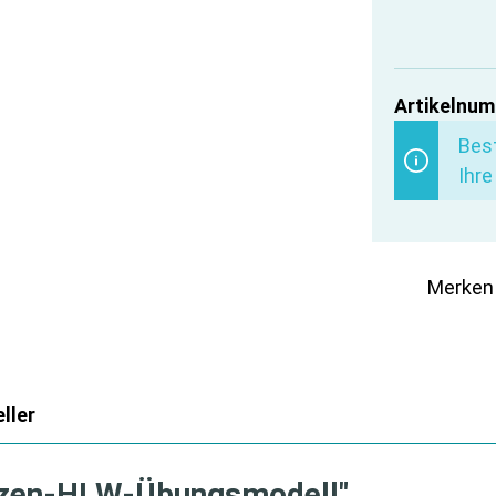
Artikelnum
Best
Ihre
Merken
ller
atzen-HLW-Übungsmodell"