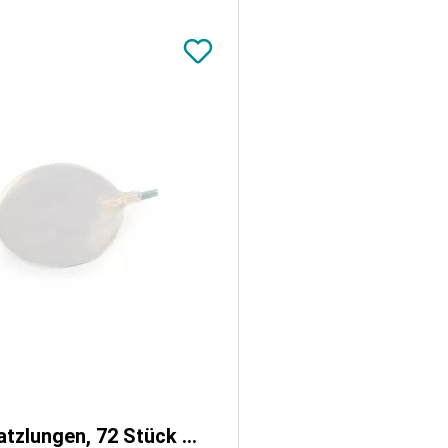
Ersatzlungen, 72 Stück Packung für VET4100 und VET4110