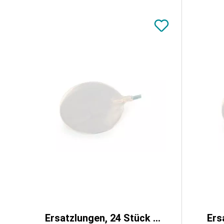
Ersatzlungen, 24 Stück Packung für VET4100 und VET4110