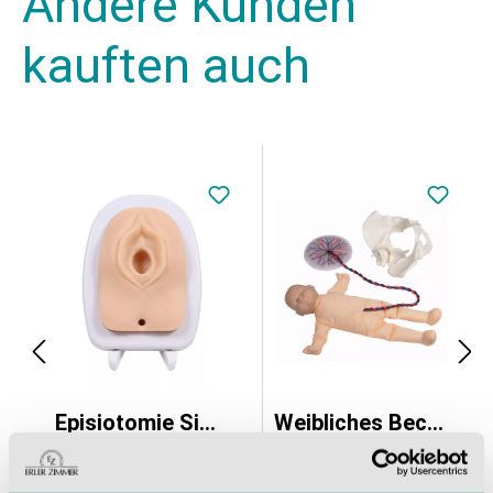
Andere Kunden
kauften auch
Episiotomie Simulator
Weibliches Becken mit Fetuspuppe, Nabelschnur und Plazenta
264,18 €*
611,66 €*