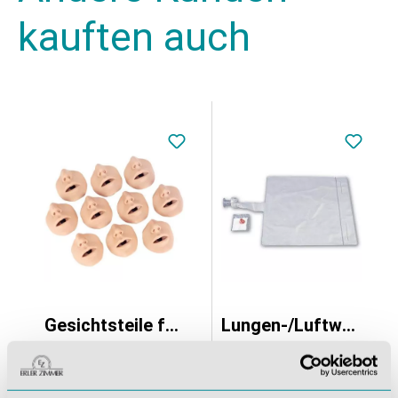
kauften auch
Gesichtsteile für R10054 und R10059
Lungen-/Luftwegs-Systeme für R10054 und R10059
164,22 €*
171,36 €*