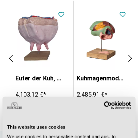
türliche Größe
Euter der Kuh, natürliche Größe
Kuhmagenmodell, 1/3 natürliche Größe, 3 Teile
4.103,12 €*
2.485,91 €*
This website uses cookies
We use cookies to personalise content and ads, to