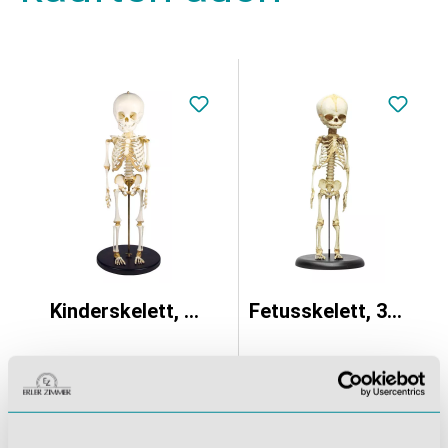
Kinderskelett, 14 bis 16 Monate
Fetusskelett, 32. Woche
5.563,25 €*
1.386,35 €*