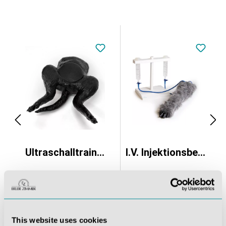
kopf Hund
Ultraschalltrainer Hundeblase
I.V. Injektionsbein Hund
3.966,27 €*
398,65 €*
This website uses cookies