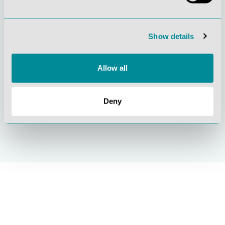
Gelebte
Verständnis für
Kundenorientierung
Qualität
Show details
Allow all
Deny
Nachhaltiges
Zertifizierung ISO
Handeln
9001