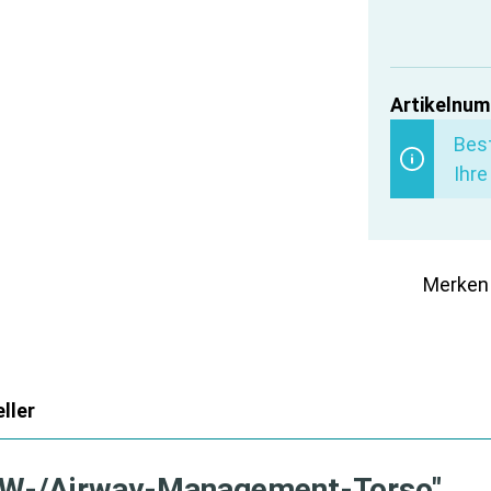
Artikelnum
Best
Ihre
Merken
ller
HLW-/Airway-Management-Torso"