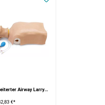
Erweiterter Airway Larry Erwachsenen-Airway Management Trainer Torso
42,83 €*