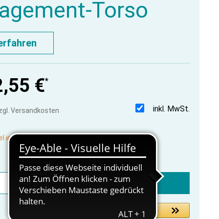
agement-Torso
erfahren
,55 €
*
inkl. MwSt.
zzgl. Versandkosten
el in Produktion, lieferbar vorauss. in 2-3 Wochen
In den Warenkorb