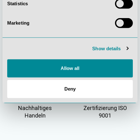
Statistics
Marketing
Gelebte
Verständnis für
Show details
Kundenorientierung
Qualität
Allow all
Deny
Nachhaltiges
Zertifizierung ISO
Handeln
9001