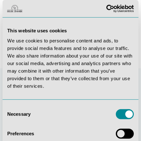
ted Anatomy
Harnapparat, 5-teilig
Herzmodell, natürliche Größe, 2 Teile - EZ Augmented Anatomy
180,88 €*
88,06 €*
This website uses cookies
We use cookies to personalise content and ads, to
provide social media features and to analyse our traffic.
We also share information about your use of our site with
our social media, advertising and analytics partners who
may combine it with other information that you’ve
provided to them or that they’ve collected from your use
of their services.
Consent
Necessary
Selection
Preferences