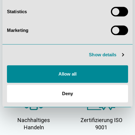
Stetige
Soziale
Innovationskraft
Verantwortung
Statistics
Marketing
Show details
Gelebte
Verständnis für
Kundenorientierung
Qualität
Allow all
Deny
Nachhaltiges
Zertifizierung ISO
Handeln
9001