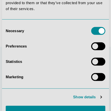
provided to them or that they’ve collected from your use
Lehrtafel "Das Verdauungssystem", 70x100cm
Lehrtafel "Das Atmungssystem", 70x100cm
of their services.
26,18 €*
26,18 €*
Consent
Necessary
Selection
Preferences
Statistics
Marketing
Show details
Stetige
Soziale
Innovationskraft
Verantwortung