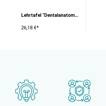
Lehrtafel "Dentalanatomie", 70x100cm
26,18 €*