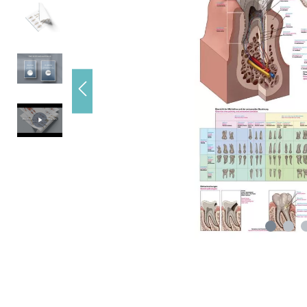
r andere
ie auf
ben.