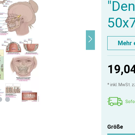
"Den
50x
Mehr 
19,0
* inkl. MwSt. 
Sofor
Größe