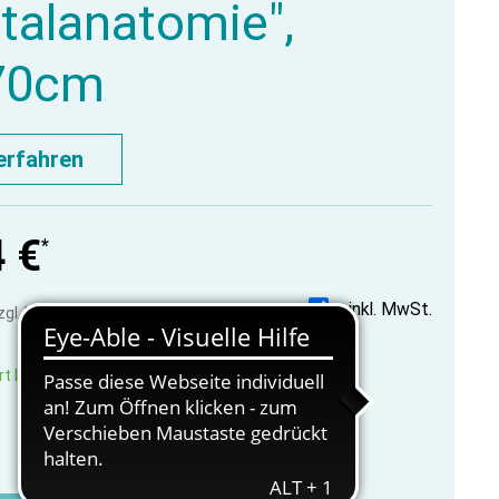
talanatomie",
70cm
erfahren
4 €
*
inkl. MwSt.
zzgl. Versandkosten
t lieferbar, innerhalb 1-3 Werktage