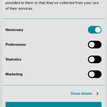
provided to them or that they’ve collected from your use
Lehrtafel "Die menschliche Muskulatur", 70x100cm
Lehrtafel "Das Nervensystem", 70x100cm
of their services.
26,18 €*
26,18 €*
Consent
Necessary
Selection
Preferences
Statistics
Marketing
Show details
Stetige
Soziale
Innovationskraft
Verantwortung