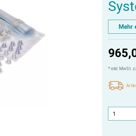
Syst
Mehr 
965,
* inkl. MwSt. 
Artik