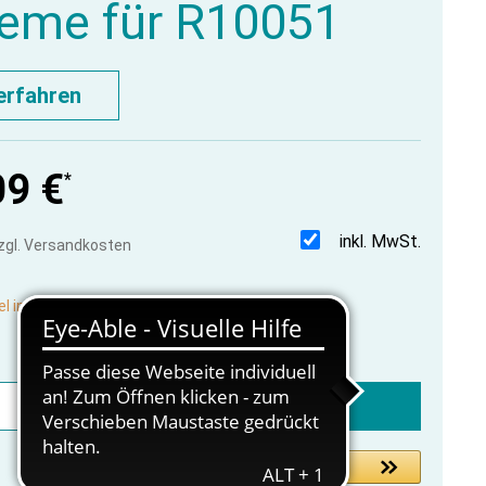
eme für R10051
erfahren
09 €
*
inkl. MwSt.
zzgl. Versandkosten
el in Produktion, lieferbar vorauss. in 2-3 Wochen
In den Warenkorb