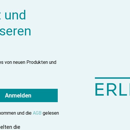
t und
nseren
tes von neuen Produkten und
Anmelden
enommen und die
AGB
gelesen
elten die