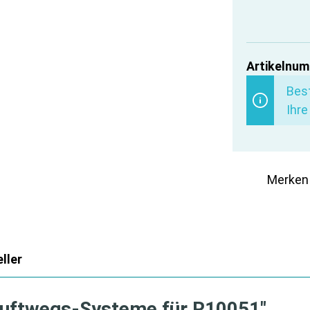
Artikelnum
Best
Ihre
Merken
ller
Luftwegs-Systeme für R10051"