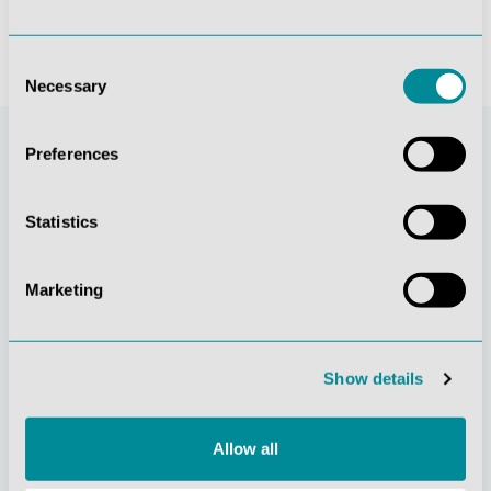
Consent
Necessary
Selection
Preferences
Statistics
Marketing
Stetige
Soziale
Show details
Innovationskraft
Verantwortung
Allow all