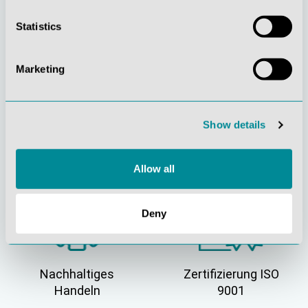
Stetige
Soziale
Innovationskraft
Verantwortung
Statistics
Marketing
Show details
Gelebte
Verständnis für
Kundenorientierung
Qualität
Allow all
Deny
Nachhaltiges
Zertifizierung ISO
Handeln
9001