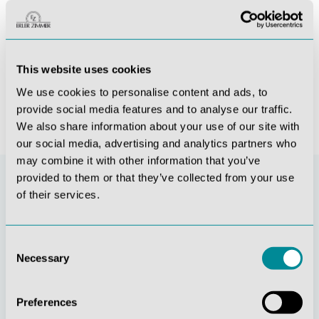
Harnapparat, 5-teilig
Blutkreislauf Reliefmodell, ½ natürliche Größe, 2-teilig
180,88 €*
355,81 €*
This website uses cookies
We use cookies to personalise content and ads, to
provide social media features and to analyse our traffic.
We also share information about your use of our site with
our social media, advertising and analytics partners who
may combine it with other information that you’ve
provided to them or that they’ve collected from your use
of their services.
Consent
Necessary
Selection
Preferences