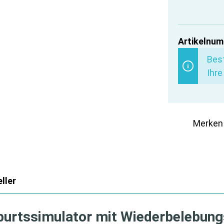
Artikelnum
Best
Ihre
Merken
ller
burtssimulator mit Wiederbelebun