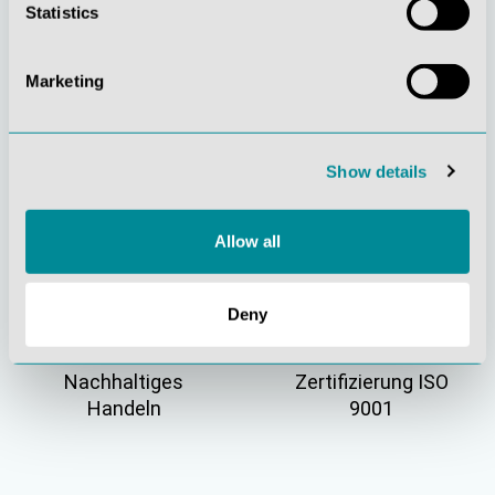
Statistics
Marketing
Gelebte
Verständnis für
Show details
Kundenorientierung
Qualität
Allow all
Deny
Nachhaltiges
Zertifizierung ISO
Handeln
9001