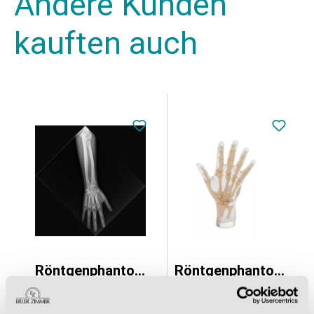
Andere Kunden
kauften auch
Röntgenphantom Unterarm, opak
Röntgenphantom Hand, transparent
9.495,01 €*
6.111,84 €*