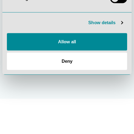
Gelebte
Verständnis für
Kundenorientierung
Qualität
Show details
Allow all
Deny
Nachhaltiges
Zertifizierung ISO
Handeln
9001