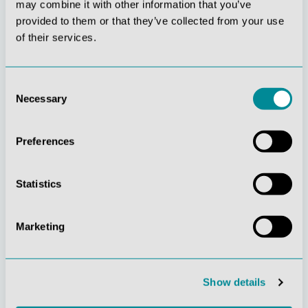
may combine it with other information that you’ve
Stetige
Soziale
provided to them or that they’ve collected from your use
Innovationskraft
Verantwortung
of their services.
Consent
Necessary
Selection
Preferences
Gelebte
Verständnis für
Kundenorientierung
Qualität
Statistics
Marketing
Nachhaltiges
Zertifizierung ISO
Show details
Handeln
9001