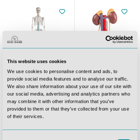
This website uses cookies
We use cookies to personalise content and ads, to
irbeln, flexibel
Schulskelett „Oscar“
Harnapparat, 5-teilig
provide social media features and to analyse our traffic.
We also share information about your use of our site with
355,81 €*
180,88 €*
our social media, advertising and analytics partners who
may combine it with other information that you’ve
provided to them or that they’ve collected from your use
of their services.
Consent